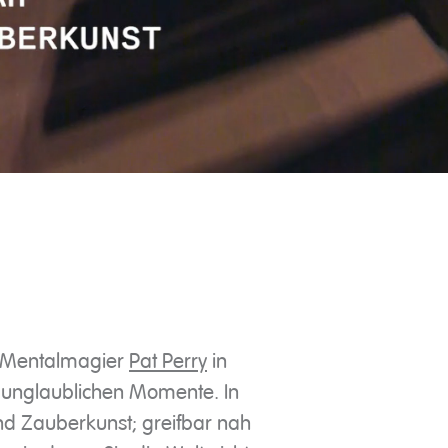
r Mentalmagier
Pat Perry
in
r unglaublichen Momente. In
d Zauberkunst; greifbar nah