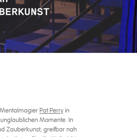
r Mentalmagier
Pat Perry
in
r unglaublichen Momente. In
d Zauberkunst; greifbar nah